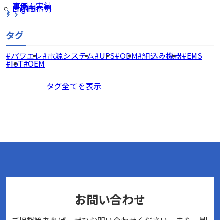
コラム
事例・実績
English
UPS事例
タグ
パワエレ
電源システム
UPS
ODM
組込み機器
EMS
IoT
OEM
タグ全てを表示
お問い合わせ
ご相談等あれば、ぜひお問い合わせください。また、製