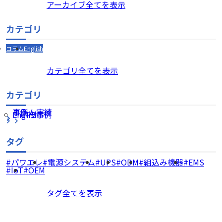
アーカイブ全てを表示
カテゴリ
コラム
English
カテゴリ全てを表示
カテゴリ
コラム
事例・実績
English
UPS事例
タグ
パワエレ
電源システム
UPS
ODM
組込み機器
EMS
IoT
OEM
タグ全てを表示