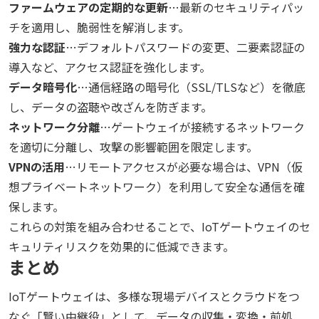
ファームウェアの定期的な更新
…最新のセキュリティパッ
チを適用し、脆弱性を解消します。
強力な認証
…デフォルトパスワードの変更、二要素認証の
導入など、アクセス認証を強化します。
データ暗号化
…通信経路の暗号化（SSL/TLSなど）を徹底
し、データの盗聴や改ざんを防ぎます。
ネットワーク分離
…ゲートウェイが接続するネットワーク
を適切に分離し、攻撃の影響範囲を限定します。
VPNの活用
…リモートアクセスが必要な場合は、VPN（仮
想プライベートネットワーク）を利用して安全な通信を確
保します。
これらの対策を組み合わせることで、IoTゲートウェイのセ
キュリティリスクを効果的に低減できます。
まとめ
IoTゲートウェイは、多様な現場デバイスとクラウドをつ
なぐ「賢い中継役」として、データの収集・変換・前処