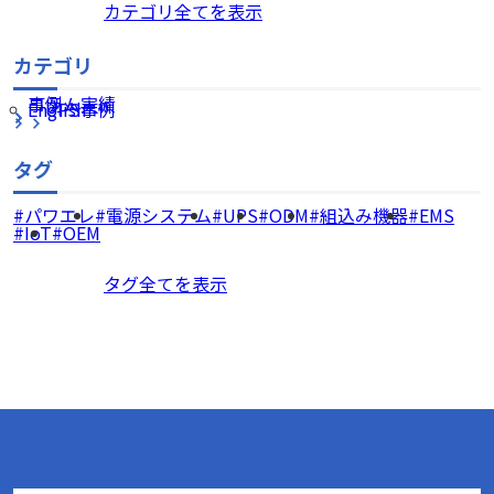
カテゴリ全てを表示
カテゴリ
コラム
事例・実績
English
UPS事例
タグ
パワエレ
電源システム
UPS
ODM
組込み機器
EMS
IoT
OEM
タグ全てを表示