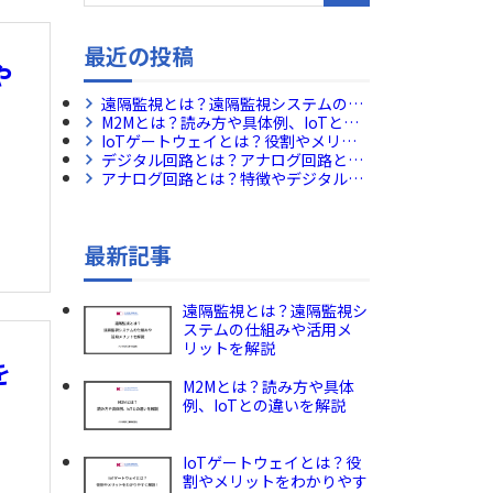
最近の投稿
や
遠隔監視とは？遠隔監視システムの仕
組みや活用メリットを解説
M2Mとは？読み方や具体例、IoTとの
違いを解説
IoTゲートウェイとは？役割やメリッ
トをわかりやすく解説！
デジタル回路とは？アナログ回路との
違いや活用例をわかりやすく解説！
アナログ回路とは？特徴やデジタル回
路の違いについて解説！
最新記事
遠隔監視とは？遠隔監視シ
ステムの仕組みや活用メ
リットを解説
を
M2Mとは？読み方や具体
例、IoTとの違いを解説
IoTゲートウェイとは？役
割やメリットをわかりやす