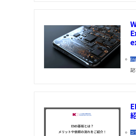
W
E
e
Eng
記
コ