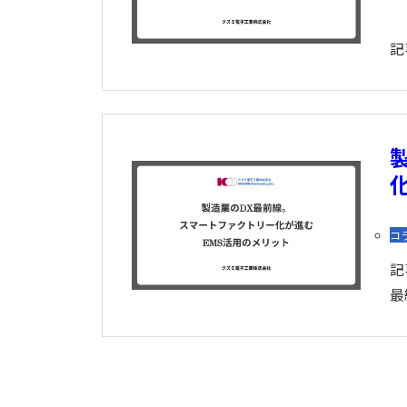
記
コ
記
最