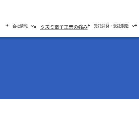
クズミ電子工業の強み
会社情報
受託開発・受託製造
情報
受託開発・受託製造
製品一覧
業概要
受託開発(ODM)
無停電電
業所紹介
受託製造(EMS)
蓄電池モ
設備紹介
IoT/M
空間消臭