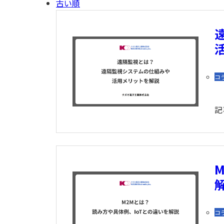
古い順
コ
記
コ