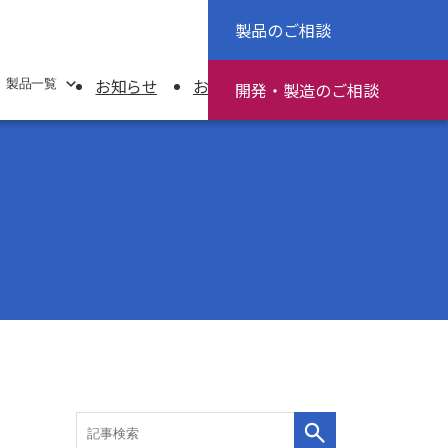
製品のご相談
JP
EN
採用情報
お知らせ
お役立ち情報
資料ダウンロード
製品一覧
開発・製造
のご相談
源装置（UPS）
ジュール
2Mゲートウェイ
装置