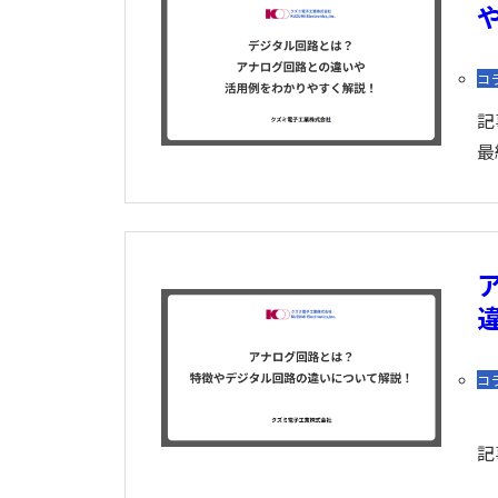
コ
記
最
コ
記