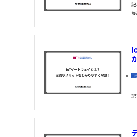
記
最
コ
記