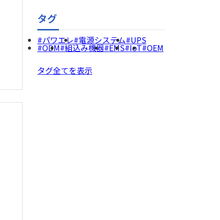
タグ
パワエレ
電源システム
UPS
ODM
組込み機器
EMS
IoT
OEM
タグ全てを表示