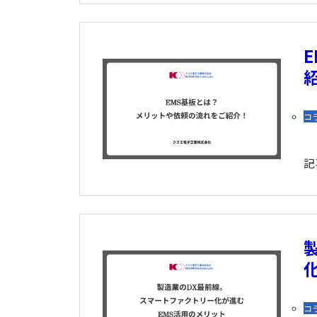
コ
記
コ