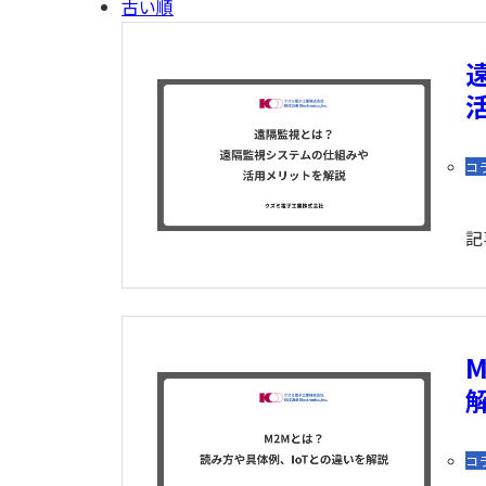
古い順
コ
記
コ