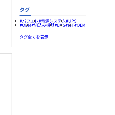
タグ
パワエレ
電源システム
UPS
ODM
組込み機器
EMS
IoT
OEM
タグ全てを表示