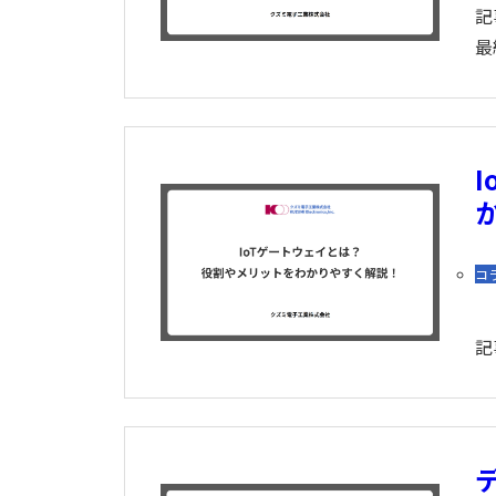
記
最
コ
記