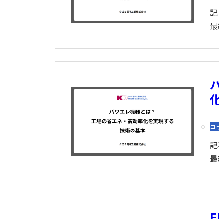
記
最
コ
記
最