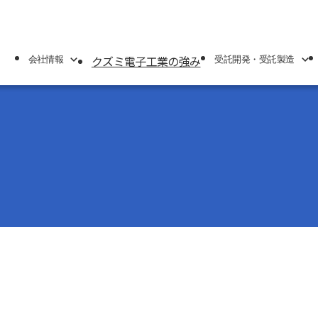
クズミ電子工業の強み
会社情報
受託開発・受託製造
情報
受託開発・受託製造
製品一覧
業概要
受託開発(ODM)
無停電電
業所紹介
受託製造(EMS)
蓄電池モ
設備紹介
IoT/M
空間消臭