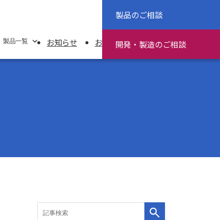
製品のご相談
JP
EN
採用情報
お知らせ
お役立ち情報
資料ダウンロード
製品一覧
開発・製造
のご相談
源装置（UPS）
ジュール
2Mゲートウェイ
装置