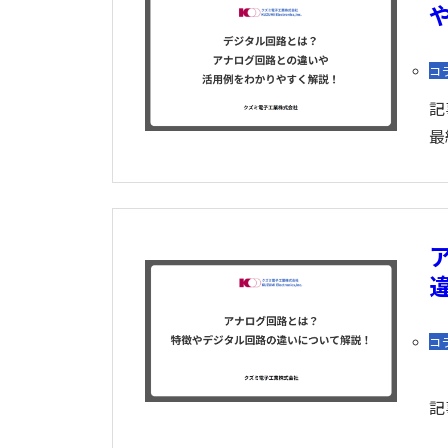
コ
記
最
コ
記