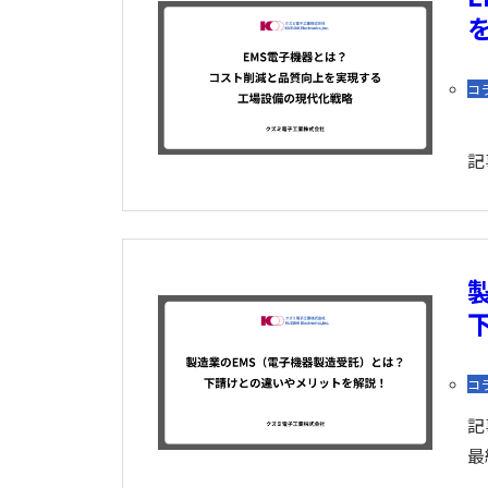
コ
記
コ
記
最