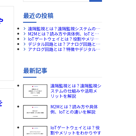
最近の投稿
や
遠隔監視とは？遠隔監視システムの仕
組みや活用メリットを解説
M2Mとは？読み方や具体例、IoTとの
違いを解説
IoTゲートウェイとは？役割やメリッ
トをわかりやすく解説！
デジタル回路とは？アナログ回路との
違いや活用例をわかりやすく解説！
アナログ回路とは？特徴やデジタル回
路の違いについて解説！
最新記事
遠隔監視とは？遠隔監視シ
ステムの仕組みや活用メ
リットを解説
を
M2Mとは？読み方や具体
例、IoTとの違いを解説
IoTゲートウェイとは？役
割やメリットをわかりやす