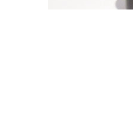
クズミ電子工業の強みはこちら
受託開発・受託製造
組み込み機器開発
マイコンを搭載した各種産業機械の制御装置や、情報通
信機器の受託開発サービスをご提供いたします。