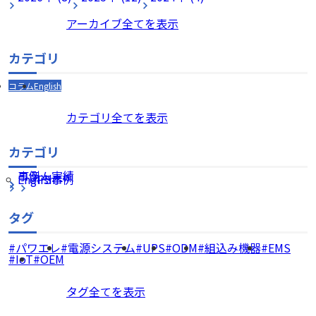
アーカイブ全てを表示
カテゴリ
コラム
English
カテゴリ全てを表示
カテゴリ
コラム
事例・実績
English
UPS事例
タグ
パワエレ
電源システム
UPS
ODM
組込み機器
EMS
IoT
OEM
タグ全てを表示